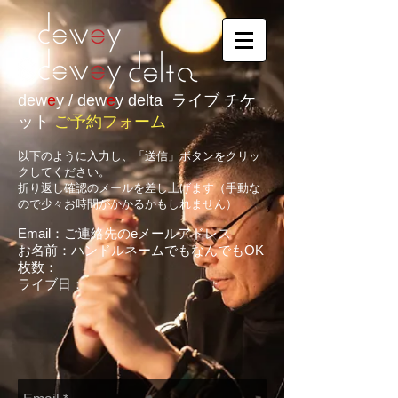
dew
e
y / dew
e
y delta ライブ チケ
ット
ご予約フォーム
以下のように入力し、「送信」ボタンをクリッ
クしてください。
​折り返し確認のメールを差し上げます（手動な
ので少々お時間がかかるかもしれません）
Email：ご連絡先のeメールアドレス
お名前：ハンドルネームでもなんでもOK
枚数：
ライブ日：